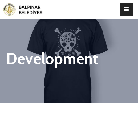
Anasayfa
Kurumsal
Development
Etkinlikler
İletişim