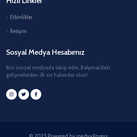
Hızlı Linkler
Etkinlikler
İletişim
Sosyal Medya Hesabımız
Bizi sosyal medyada takip edin, Balpınar’daki
gelişmelerden ilk siz haberdar olun!
© 2025 Powered by medyaXpress