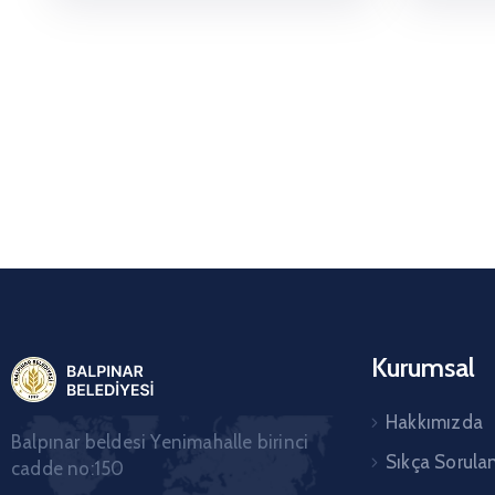
Kurumsal
Hakkımızda
Balpınar beldesi Yenimahalle birinci
Sıkça Sorula
cadde no:150