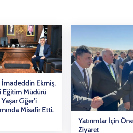
 İmadeddin Ekmiş,
lli Eğitim Müdürü
 Yaşar Ciğer’i
ında Misafir Etti.
Yatırımlar İçin Ön
Ziyaret