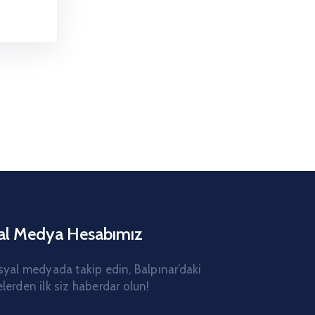
al Medya Hesabımız
syal medyada takip edin, Balpınar’daki
lerden ilk siz haberdar olun!