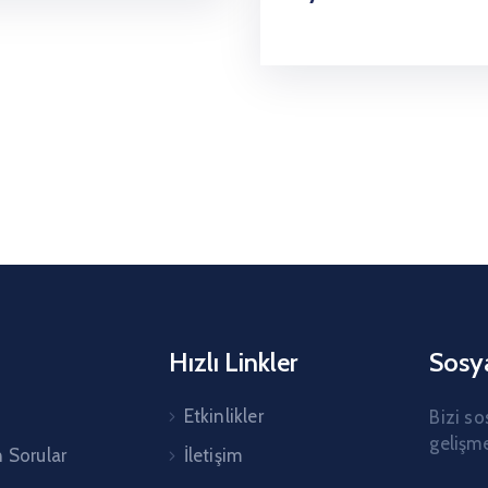
Hızlı Linkler
Sosy
Etkinlikler
Bizi so
gelişme
n Sorular
İletişim