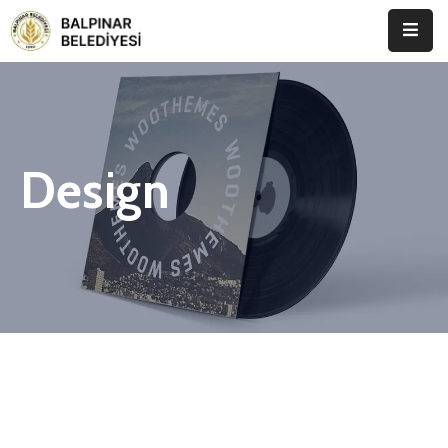
Anasayfa
Kurumsal
Design
Etkinlikler
İletişim