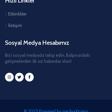
Hızlı Linkler
Etkinlikler
İletişim
Sosyal Medya Hesabımız
Bizi sosyal medyada takip edin, Balpınar’daki
gelişmelerden ilk siz haberdar olun!
© 2025 Powered by medyaXpress