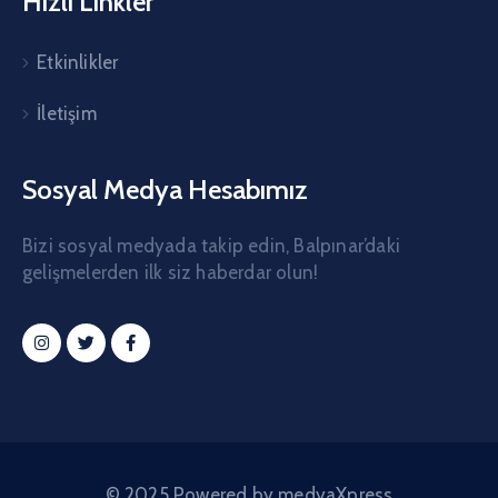
Hızlı Linkler
Etkinlikler
İletişim
Sosyal Medya Hesabımız
Bizi sosyal medyada takip edin, Balpınar’daki
gelişmelerden ilk siz haberdar olun!
© 2025 Powered by medyaXpress