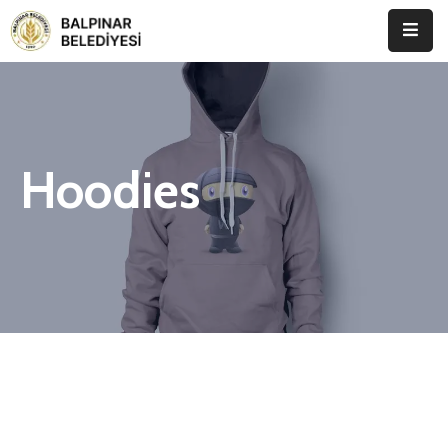
Anasayfa
Kurumsal
Hoodies
Etkinlikler
İletişim