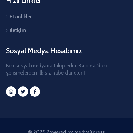
Hızlı Linkler
Etkinlikler
İletişim
Sosyal Medya Hesabımız
Bizi sosyal medyada takip edin, Balpınar’daki
gelişmelerden ilk siz haberdar olun!
© 2025 Powered by medyaXpress