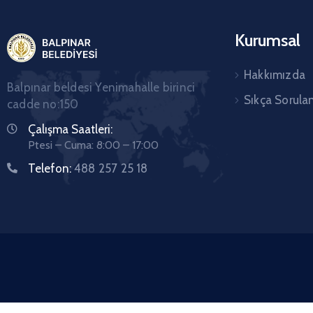
Kurumsal
Hakkımızda
Balpınar beldesi Yenimahalle birinci
Sıkça Sorula
cadde no:150
Çalışma Saatleri:
Ptesi – Cuma: 8:00 – 17:00
Telefon:
488 257 25 18