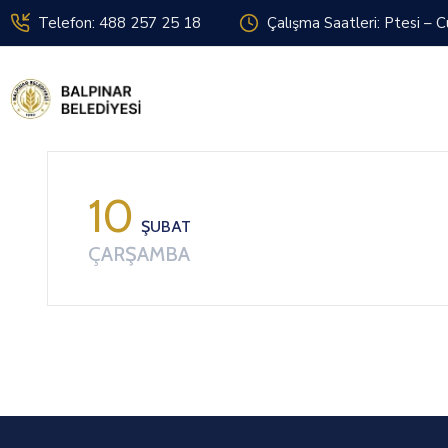
Telefon: 488 257 25 18
Çalışma Saatleri: Ptesi – 
10
ŞUBAT
ÇARŞAMBA