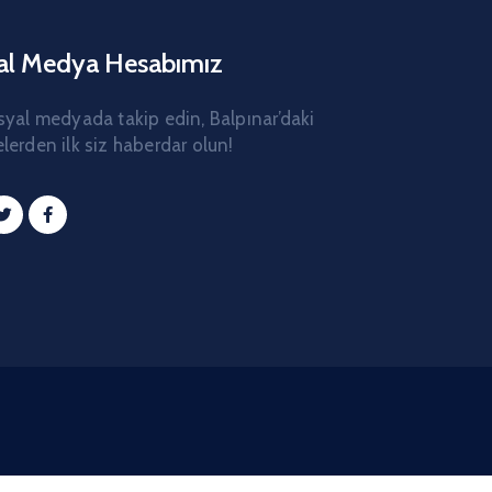
al Medya Hesabımız
syal medyada takip edin, Balpınar’daki
lerden ilk siz haberdar olun!