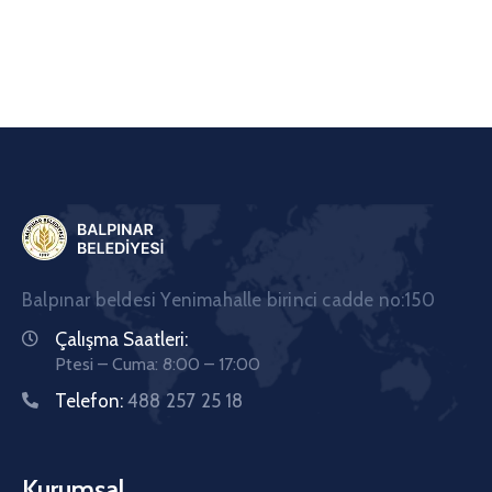
Balpınar beldesi Yenimahalle birinci cadde no:150
Çalışma Saatleri:
Ptesi – Cuma: 8:00 – 17:00
Telefon:
488 257 25 18
Kurumsal